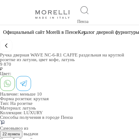
Пенза
Официальный сайт Morelli в Пензе
Каталог дверной фурнитур
Ручка дверная WAVE NC-6-R1 CAFFE раздельная на круглой
розетке из латуни, цвет кофе, латунь
9 870
₽
Цвет:
Наличие:
меньше 10
Форма розетки:
круглая
Тип:
На розетке
Материал:
латунь
Коллекция:
LUXURY
Способы получения в городе
Пенза
Самовывоз из
выдачи
22 пункта