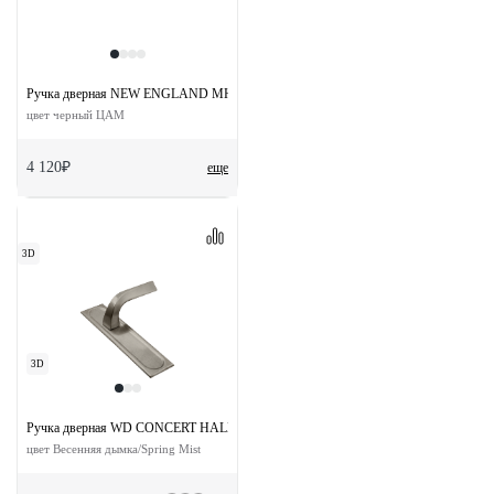
Ручка дверная NEW ENGLAND MH-63-S50 BL на скрытой прямоугольной розетке
цвет черный ЦАМ
4 120₽
еще
3D
3D
Ручка дверная WD CONCERT HALL PLS SMI на планке
цвет Весенняя дымка/Spring Mist