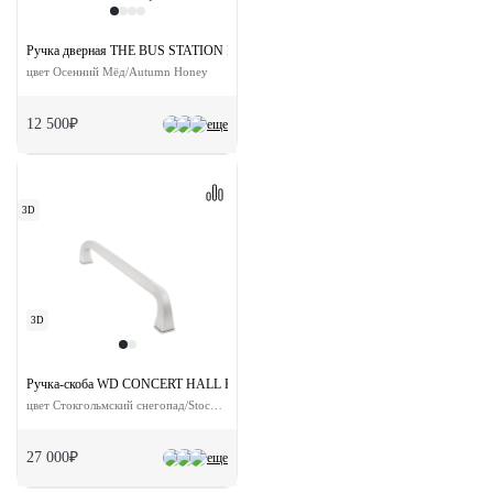
Ручка дверная THE BUS STATION PLS AH на планке
цвет Осенний Мёд/Autumn Honey
12 500₽
еще
3D
3D
Ручка-скоба WD CONCERT HALL PH SSW
цвет Стокгольмский снегопад/Stockholm Snowfall
27 000₽
еще