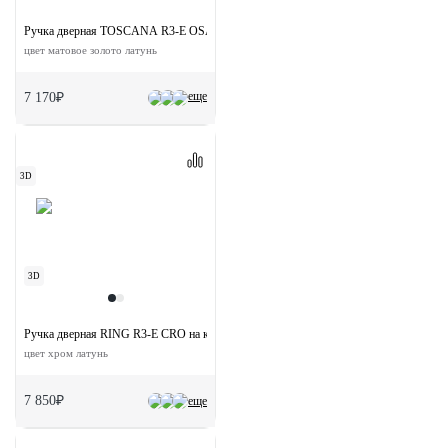
Ручка дверная TOSCANA R3-E OSA раздельная на круглой розетке
цвет матовое золото латунь
еще
7 170₽
3D
3D
Ручка дверная RING R3-E CRO на круглой розетке
цвет хром латунь
7 850₽
еще