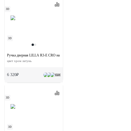
3D
3D
Ручка дверная LILLA R3-E CRO на круглой розетке
цвет хром латунь
еще
6 320₽
3D
3D