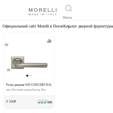
Пенза
Официальный сайт Morelli в Пензе
Каталог дверной фурнитур
3D
3D
Ручка дверная WD CONCERT HALL S7 SMI на квадратной розетке
цвет Весенняя дымка/Spring Mist
9 500₽
еще