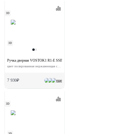
3D
3D
Ручка дверная VOSTOK1 R1-E SSB на круглой розетке
цвет полированная нержавеющая сталь сталь
7 930₽
еще
3D
3D