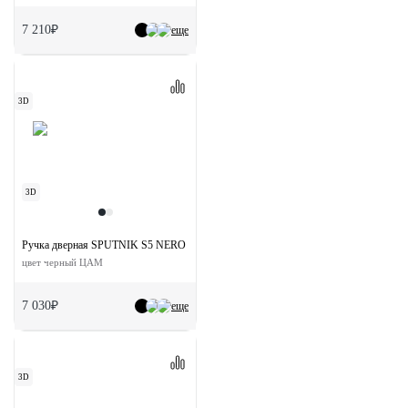
7 210₽
еще
3D
3D
Ручка дверная SPUTNIK S5 NERO раздельная на квадратной розетке
цвет черный ЦАМ
7 030₽
еще
3D