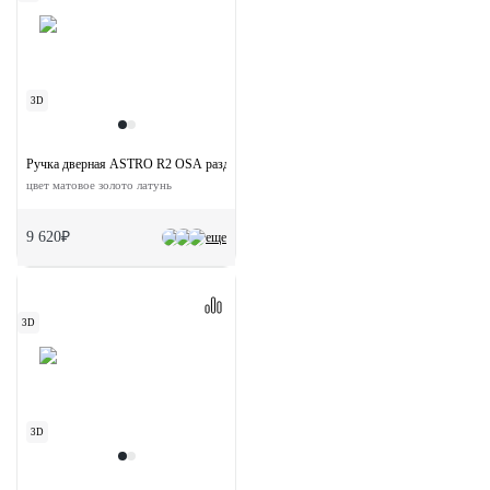
3D
Ручка дверная ASTRO R2 OSA раздельная на круглой розетке
цвет матовое золото латунь
9 620₽
еще
3D
3D