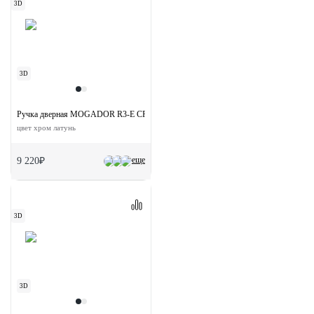
3D
3D
Ручка дверная MOGADOR R3-E CRO на круглой розетке
цвет хром латунь
еще
9 220₽
3D
3D