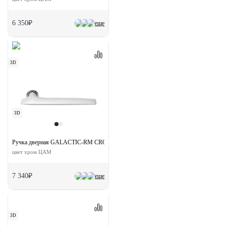
6 350₽
еще
3D
3D
Ручка дверная GALACTIC-RM CRO раздельная без розетки
цвет хром ЦАМ
7 340₽
еще
3D