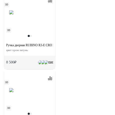
3D
3D
Ручка дверная RUBINO R3-E CRO на круглой розетке
цвет хром латунь
еще
8 500₽
3D
3D