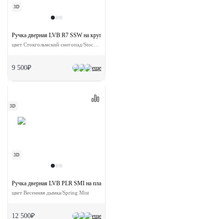
3D
Ручка дверная LVB R7 SSW на круглой розетке
цвет Стокгольмский снегопад/Stockholm Snowfall
9 500₽
еще
3D
3D
Ручка дверная LVB PLR SMI на планке
цвет Весенняя дымка/Spring Mist
12 500₽
еще