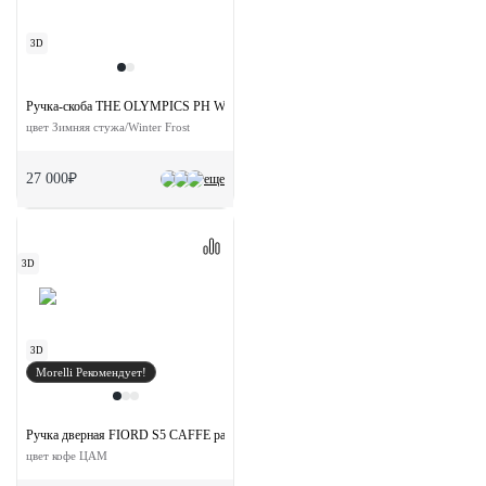
3D
Ручка-скоба THE OLYMPICS PH WF
цвет Зимняя стужа/Winter Frost
27 000₽
еще
3D
3D
Morelli Рекомендует!
Ручка дверная FIORD S5 CAFFE раздельная на квадратной розетке
цвет кофе ЦАМ