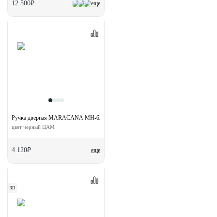
12 500₽
еще
Ручка дверная MARACANA MH-62-R50 BL на скрытой овальной розетке с фикса
цвет черный ЦАМ
4 120₽
еще
3D