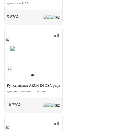
цвет хром ЦАМ
5 870₽
еще
3D
3D
Ручка дверная ARCH R4 OSA раздельная на круглой розетке
цвет матовое золото латунь
10 720₽
еще
3D