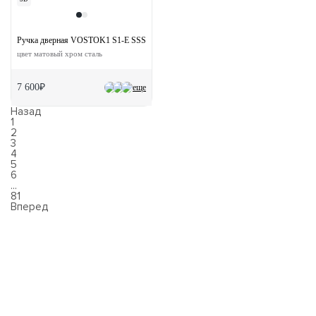
Ручка дверная VOSTOK1 S1-E SSS на квадратной розетке
цвет матовый хром сталь
7 600₽
еще
Назад
1
2
3
4
5
6
...
81
Вперед