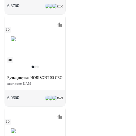
6 370₽
еще
3D
3D
Ручка дверная HORIZONT S5 CRO раздельная на квадратной розетке
цвет хром ЦАМ
еще
6 960₽
3D