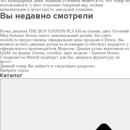
365 календарных дней. Важным условием является то, что товар не
использовался, у него сохранен товарный вид, полная
комплектация и целостность заводской упаковки.
Вы недавно смотрели
Ручка дверная THE BUS STATION PLS AH на планке, цвет Осенний
Мёд/Autumn Honey имеет оригинальный дизайн. На сайте
morelli.ru предоставлена официальная цена продажи в Пензе. Вы
можете
купить дверные ручки
из коллекции {collection} недорого у
официального производителя Морелли. Данная ручка выполнена из
ЦАМ, по форме {forma_rozetki}, цвет модели - Autumn Honey.
Специалисты Morelli подберут для Вас
дверную фурнитуру
по
фото!
Данный товар Вы найдете в следующих разделах:
Выбрать город
Каталог