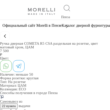
Пенза
Официальный сайт Morelli в Пензе
Каталог дверной фурнитур
Ручка дверная COMETA R5 CSA раздельная на розетке, цвет
матовый хром, ЦАМ
7 500
₽
Цвет:
Наличие:
меньше 50
Форма розетки:
круглая
Тип:
На розетке
Материал:
ЦАМ
Коллекция:
ECO
Способы получения в городе
Пенза
Самовывоз из
выдачи
22 пункта